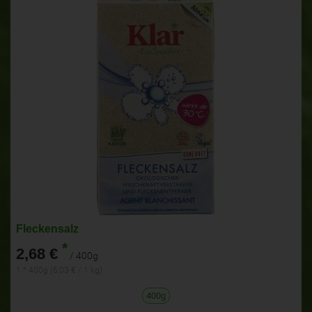
Fleckensalz
*
2,68 €
/ 400g
1 * 400g (6,03 € / 1 kg)
400g