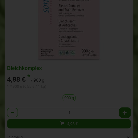
Bleichkomplex
*
4,98 €
/ 900 g
1 * 900 g (0,55 € / 1 kg)
900 g
Anzahl
4,98
€