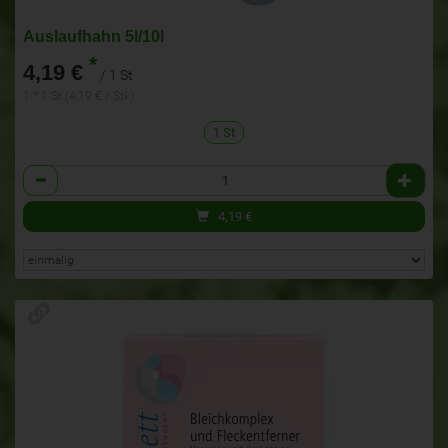
Auslaufhahn 5l/10l
*
4,19 €
/ 1 St
1 * 1 St (4,19 € / Stk)
1 St
Anzahl
4,19
€