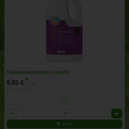
Flüssigwaschmittel Lavendel
*
9,85 €
/ 2 l
1 * 2 l (4,93 € / 1 l)
2 l
Anzahl
9,85
€