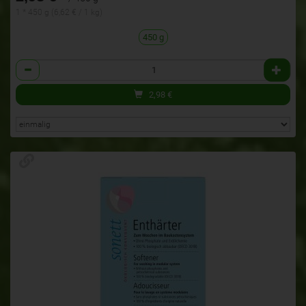
1 * 450 g (6,62 € / 1 kg)
450 g
Anzahl
2,98
€