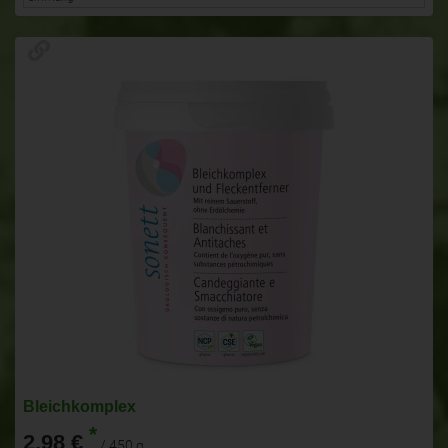
Bleichkomplex
*
2,98 €
/ 450 g