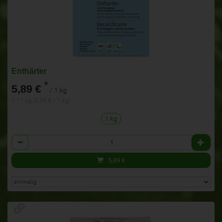
Enthärter
*
5,89 €
/ 1 kg
1 * 1 kg (0,59 € / 1 kg)
1 kg
Anzahl
5,89
€