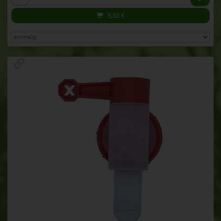
5,50
€