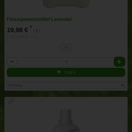
Flüssigwaschmittel Lavendel
*
19,98 €
/ 5 l
1 * 5 l (4,00 € / 1 l)
5 l
Anzahl
19,98
€