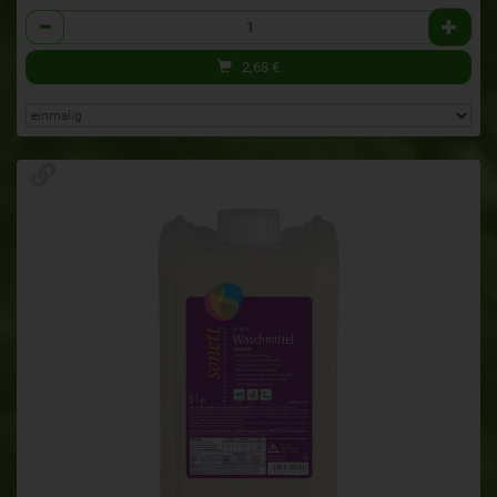
Anzahl
2,68
€