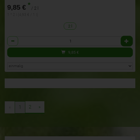
*
9,85 €
/ 2 l
1 * 2 l (4,93 € / 1 l)
2 l
Anzahl
9,85
€
2
»
«
1