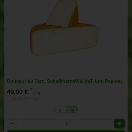
Douceur du Tarn, Schaf/therm/Weich/T, Lou Passou
*
49,90 €
/ kg
1 * kg (49,90 € / kg)
g
Kg
Anzahl