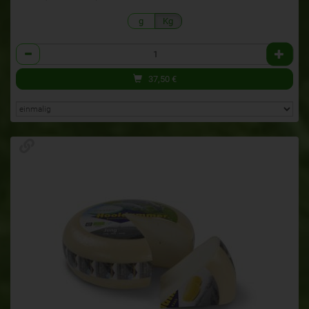
g
Kg
Anzahl
37,50
€