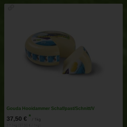
Gouda Hooidammer Schaf/past/Schnitt/V
*
37,50 €
/ 1kg
1 * 1kg (37,50 € / 1kg)