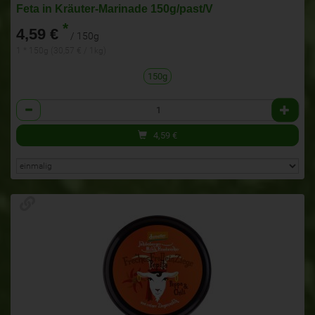
Feta in Kräuter-Marinade 150g/past/V
*
4,59 €
/ 150g
1 * 150g (30,57 € / 1kg)
150g
Anzahl
4,59
€