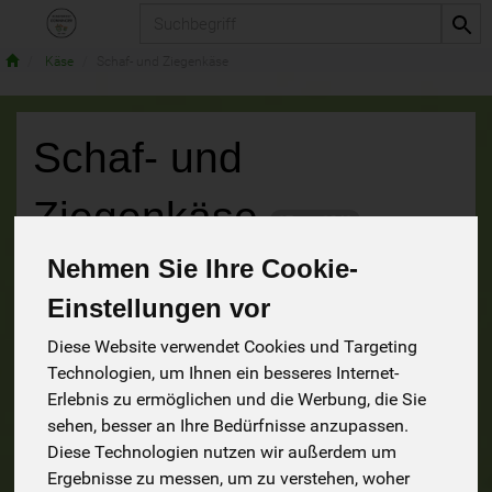
Produkt
Käse
Schaf- und Ziegenkäse
Schaf- und
Ziegenkäse
17 von 1241
Nehmen Sie Ihre Cookie-
9
Einstellungen vor
Diese Website verwendet Cookies und Targeting
Technologien, um Ihnen ein besseres Internet-
Hersteller
Ernährung
Allergene
Erlebnis zu ermöglichen und die Werbung, die Sie
sehen, besser an Ihre Bedürfnisse anzupassen.
Diese Technologien nutzen wir außerdem um
Ergebnisse zu messen, um zu verstehen, woher