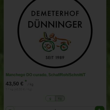
Manchego DO curado, Schaf/Roh/Schnitt/T
*
43,50 €
/ kg
1 * kg (43,50 € / Kg)
g
Kg
Anzahl