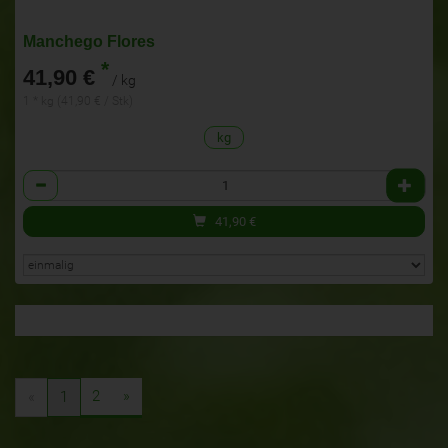
Manchego Flores
*
41,90 €
/ kg
1 * kg (41,90 € / Stk)
kg
Anzahl
41,90
€
2
»
«
1