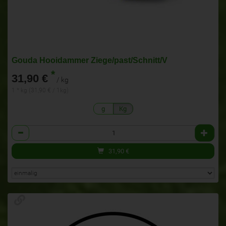
Gouda Hooidammer Ziege/past/Schnitt/V
*
31,90 €
/ kg
1 * kg (31,90 € / 1kg)
g
Kg
Anzahl
31,90
€