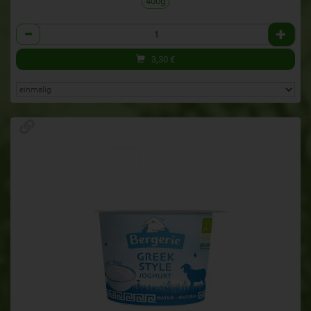
400g
Anzahl
3,30
€