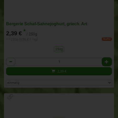
Bergerie Schaf-Sahnejoghurt, griech. Art
*
2,39 €
/ 250g
1 * 250g (9,56 € / 1kg)
Staffel
250g
Anzahl
2,39
€