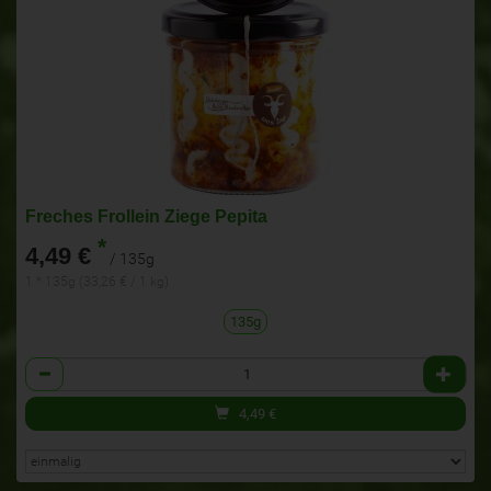
Freches Frollein Ziege Pepita
*
4,49 €
/ 135g
1 * 135g (33,26 € / 1 kg)
135g
Anzahl
4,49
€