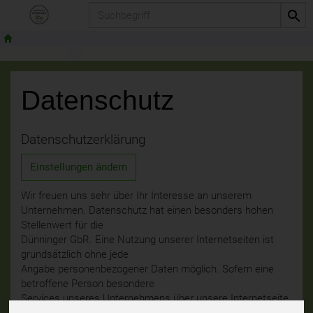
Produkt
Datenschutz
Datenschutzerklärung
Einstellungen ändern
Wir freuen uns sehr über Ihr Interesse an unserem
Unternehmen. Datenschutz hat einen besonders hohen
Stellenwert für die
Dünninger GbR. Eine Nutzung unserer Internetseiten ist
grundsätzlich ohne jede
Angabe personenbezogener Daten möglich. Sofern eine
betroffene Person besondere
Services unseres Unternehmens über unsere Internetseite
in Anspruch nehmen