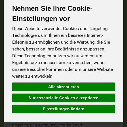
möchte, könnte jedoch eine Verarbeitung
Nehmen Sie Ihre Cookie-
personenbezogener Daten erforderlich
Einstellungen vor
werden.
Dies ist der Fall zur Eröffnung eines Kundenkontos und zur
Diese Website verwendet Cookies und Targeting
Verarbeitung personenbezogener Daten zur Abwicklung
Technologien, um Ihnen ein besseres Internet-
Ihrer Bestellung.
Erlebnis zu ermöglichen und die Werbung, die Sie
Ist die Verarbeitung personenbezogener Daten erforderlich
sehen, besser an Ihre Bedürfnisse anzupassen.
und besteht für eine solche Verarbeitung keine gesetzliche
Diese Technologien nutzen wir außerdem um
Grundlage, holen wir
Ergebnisse zu messen, um zu verstehen, woher
generell eine Einwilligung der betroffenen Person ein.
unsere Besucher kommen oder um unsere Website
weiter zu entwickeln.
Die Verarbeitung personenbezogener Daten, beispielsweise
des Namens, der Anschrift, E-Mail-Adresse oder
Alle akzeptieren
Telefonnummer einer betroffenen Person, erfolgt stets im
Einklang mit der Datenschutz-Grundverordnung und in
Nur essenzielle Cookies akzeptieren
Übereinstimmung mit den für die Dünninger GbR geltenden
landesspezifischen Datenschutzbestimmungen. Mittels
Einstellungen ändern
dieser Datenschutzerklärung möchte unser Unternehmen
die Öffentlichkeit über Art, Umfang und Zweck der von uns
erhobenen, genutzten und verarbeiteten