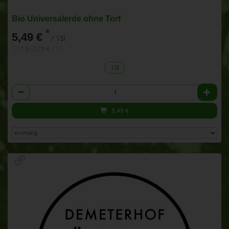
Bio Universalerde ohne Torf
*
5,49 €
/ 15l
1 * 15l (0,73 € / 1l)
15l
Anzahl
5,49
€