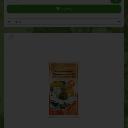
6,39
€