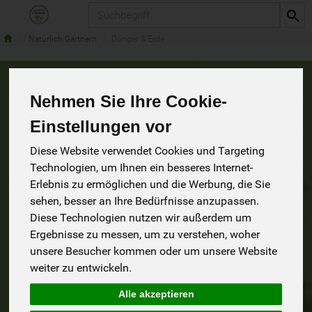
Produkt
Natürlich Gärtnern
Dünger & Erde
Dünger & Erde
Nehmen Sie Ihre Cookie-
4 von 1242
Einstellungen vor
9
Diese Website verwendet Cookies und Targeting
Technologien, um Ihnen ein besseres Internet-
Erlebnis zu ermöglichen und die Werbung, die Sie
sehen, besser an Ihre Bedürfnisse anzupassen.
Hersteller
Ernährung
Allergene
Diese Technologien nutzen wir außerdem um
Ergebnisse zu messen, um zu verstehen, woher
unsere Besucher kommen oder um unsere Website
weiter zu entwickeln.
Alle akzeptieren