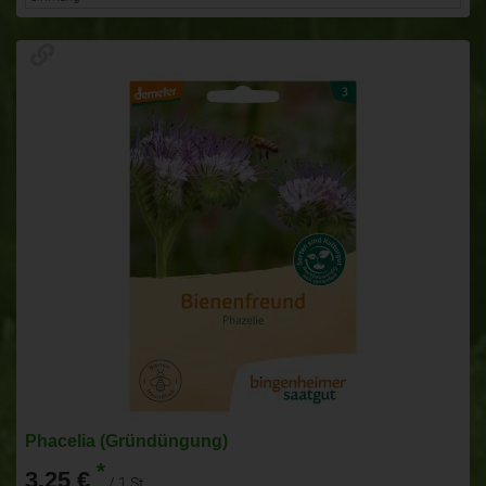
Phacelia (Gründüngung)
*
3,25 €
/ 1 St