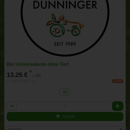
Bio Universalerde ohne Torf
*
13,25 €
/ 45l
1 * 45l (1,76 € / 1l)
Staffel
45l
Anzahl
13,25
€