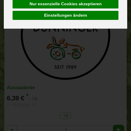
Nur essenzielle Cookies akzeptieren
Einstellungen ändern
Aussaaterde
*
6,39 €
/ 15l
1 * 15l (0,42 € / 1l)
15l
Anzahl