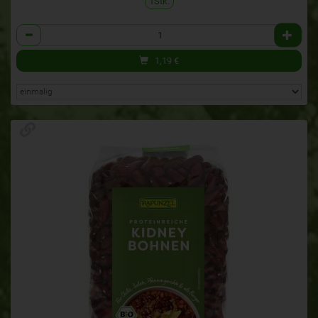
1Stk.
Anzahl
1,19
€