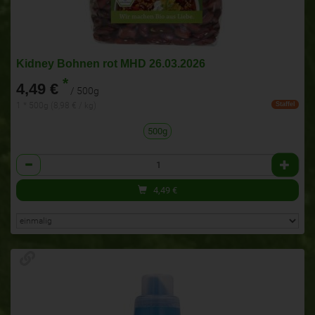
Kidney Bohnen rot MHD 26.03.2026
*
4,49 €
/ 500g
1 * 500g (8,98 € / kg)
Staffel
500g
Anzahl
4,49
€