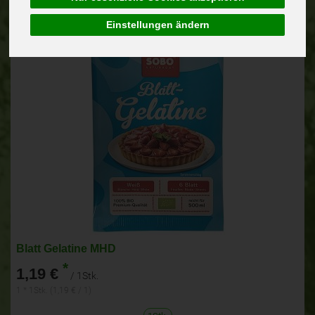
Einstellungen ändern
Blatt Gelatine MHD
*
1,19 €
/ 1Stk.
1 * 1Stk. (1,19 € / 1)