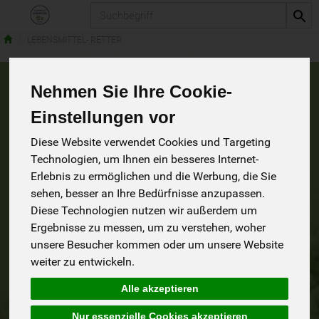
Produkt
LEBENSMITTEL- RETTER
Nehmen Sie Ihre Cookie-
LEBENSMITTEL-
Einstellungen vor
RETTER
Diese Website verwendet Cookies und Targeting
3 von 1241
Technologien, um Ihnen ein besseres Internet-
Erlebnis zu ermöglichen und die Werbung, die Sie
9
sehen, besser an Ihre Bedürfnisse anzupassen.
Diese Technologien nutzen wir außerdem um
Ergebnisse zu messen, um zu verstehen, woher
unsere Besucher kommen oder um unsere Website
Hersteller
Ernährung
Allergene
weiter zu entwickeln.
Alle akzeptieren
Nur essenzielle Cookies akzeptieren